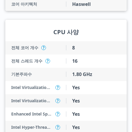
Haswell
코어 아키텍처
CPU 사양
8
전체 코어 개수
?
16
전체 스레드 개수
?
1.80 GHz
기본주파수
Yes
Intel Virtualization Technology (VT-x)
?
Yes
Intel Virtualization Technology for Directed I/O (VT-d)
?
Yes
Enhanced Intel SpeedStep Technology
?
Yes
Intel Hyper-Threading Technology
?