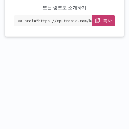
또는 링크로 소개하기
복사
<a href="https://cputronic.com/ko/cpu/in
tel-xeon-e5-2428l-v3" target="_blank">In
tel Xeon E5-2428L v3</a>