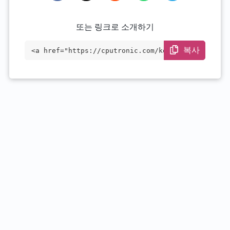
또는 링크로 소개하기
복사
<a href="https://cputronic.com/ko/cpu/in
tel-xeon-e3-1125c" target="_blank">Intel
Xeon E3-1125C</a>