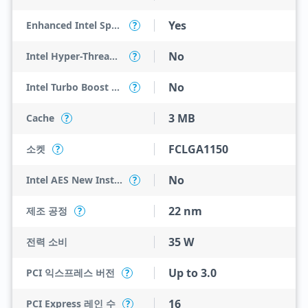
Yes
Enhanced Intel SpeedStep Technology
?
No
Intel Hyper-Threading Technology
?
No
Intel Turbo Boost Technology
?
3 MB
Cache
?
FCLGA1150
소켓
?
No
Intel AES New Instructions
?
22 nm
제조 공정
?
35 W
전력 소비
Up to 3.0
PCI 익스프레스 버전
?
16
PCI Express 레인 수
?