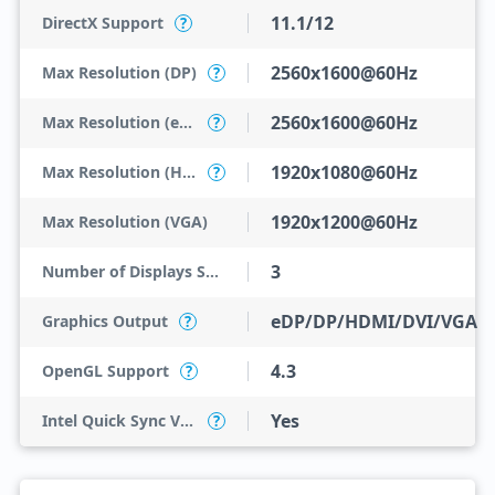
11.1/12
DirectX Support
?
2560x1600@60Hz
Max Resolution (DP)
?
2560x1600@60Hz
Max Resolution (eDP - Integrated Flat Panel)
?
1920x1080@60Hz
Max Resolution (HDMI)
?
1920x1200@60Hz
Max Resolution (VGA)
3
Number of Displays Supported
eDP/DP/HDMI/DVI/VGA
Graphics Output
?
4.3
OpenGL Support
?
Yes
Intel Quick Sync Video
?