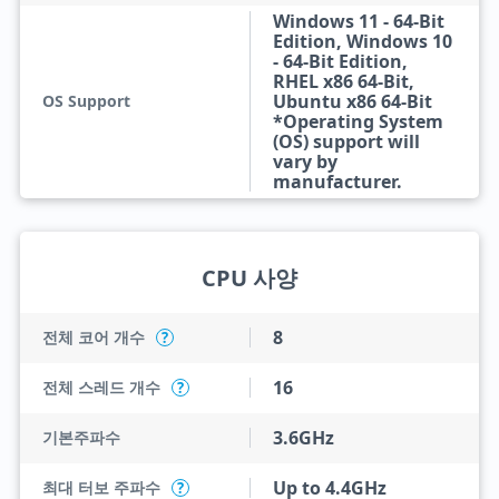
Windows 11 - 64-Bit
Edition, Windows 10
- 64-Bit Edition,
RHEL x86 64-Bit,
Ubuntu x86 64-Bit
OS Support
*Operating System
(OS) support will
vary by
manufacturer.
CPU 사양
8
전체 코어 개수
?
16
전체 스레드 개수
?
3.6GHz
기본주파수
Up to 4.4GHz
최대 터보 주파수
?