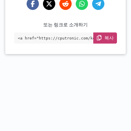
또는 링크로 소개하기
복사
<a href="https://cputronic.com/ko/cpu/am
d-ryzen-7-4700g-oem-only" target="_blan
k">AMD Ryzen 7 4700G (OEM Only)</a>