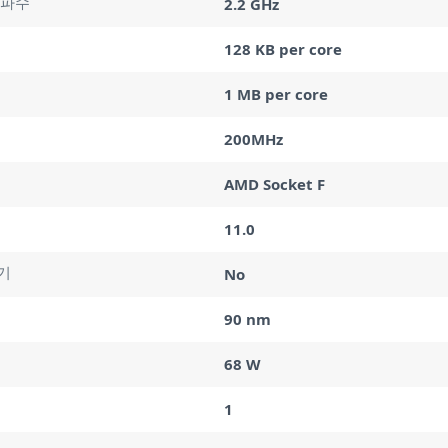
주파수
2.2 GHz
128 KB per core
1 MB per core
200MHz
AMD Socket F
11.0
기
No
90 nm
68 W
1