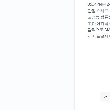
8534PN은
단일 스레드 
고성능 컴퓨팅
고한 아키텍
괄적으로 AM
서버 프로세
<a 
="_