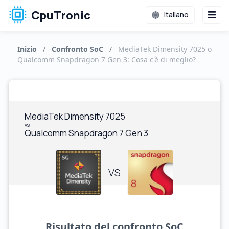
CpuTronic
Italiano
Inizio
/
Confronto SoC
/
MediaTek Dimensity 7025 o
Qualcomm Snapdragon 7 Gen 3: Cosa c'è di meglio?
MediaTek Dimensity 7025
vs
Qualcomm Snapdragon 7 Gen 3
VS
Risultato del confronto SoC