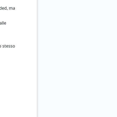
aded, ma
alle
o stesso