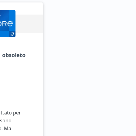
e obsoleto
ettato per
ossono
o. Ma