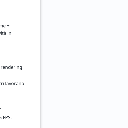
ome +
ità in
l rendering
tri lavorano
.
5 FPS.