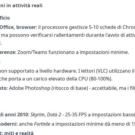
ni in attività reali
ficio
Office, browser
: il processore gestisce 5-10 schede di Chr
ma possono verificarsi rallentamenti durante l'avvio di attiv
.
erenze
: Zoom/Teams funzionano a impostazioni minime.
a
 non supportato a livello hardware. I lettori (VLC) utilizzano i
 che porta a un carico elevato della CPU (80-100%).
oto
: Adobe Photoshop (ritocco di base) - accettabile, ma i fil
li anni 2010
:
Skyrim
,
Dota 2
- 25-35 FPS a impostazioni basse
moderni
: anche
Fortnite
a impostazioni minime dà meno di 1
: miti e realtà