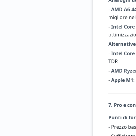
Analoghi de
-
AMD A6-4
migliore nel
-
Intel Core
ottimizzazio
Alternativ
-
Intel Core
TDP.
-
AMD Ryze
-
Apple M1
:
7. Pro e co
Punti di fo
- Prezzo bas