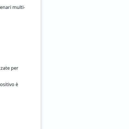
enari multi-
zzate per
positivo è