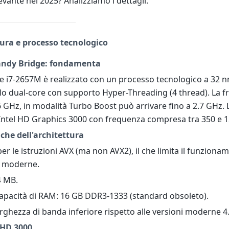
evante nel 2025? Analizziamo i dettagli.
tura e processo tecnologico
andy Bridge: fondamenta
e i7-2657M è realizzato con un processo tecnologico a 32 nm
lo dual-core con supporto Hyper-Threading (4 thread). La f
6 GHz, in modalità Turbo Boost può arrivare fino a 2.7 GHz. 
 Intel HD Graphics 3000 con frequenza compresa tra 350 e 
iche dell'architettura
er le istruzioni AVX (ma non AVX2), il che limita il funziona
i moderne.
4 MB.
apacità di RAM: 16 GB DDR3-1333 (standard obsoleto).
larghezza di banda inferiore rispetto alle versioni moderne 4.
 HD 3000