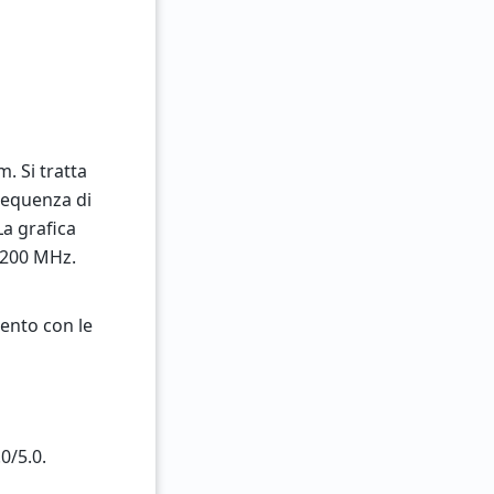
. Si tratta
requenza di
La grafica
1200 MHz.
mento con le
0/5.0.