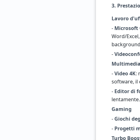
3. Prestazio
Lavoro d'uf
-
Microsoft 
Word/Excel, 
background
-
Videoconf
Multimedi
-
Video 4K
:
software, il
-
Editor di f
lentamente.
Gaming
-
Giochi deg
-
Progetti 
Turbo Boost