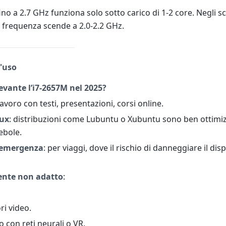
no a 2.7 GHz funziona solo sotto carico di 1-2 core. Negli sc
a frequenza scende a 2.0-2.2 GHz.
d'uso
levante l’i7-2657M nel 2025?
 lavoro con testi, presentazioni, corsi online.
nux
: distribuzioni come Lubuntu o Xubuntu sono ben ottimi
ebole.
 emergenza
: per viaggi, dove il rischio di danneggiare il dis
nte non adatto
:
ri video.
ro con reti neurali o VR.