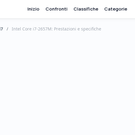
Inizio
Confronti
Classifiche
Categorie
i7
/
Intel Core i7-2657M: Prestazioni e specifiche