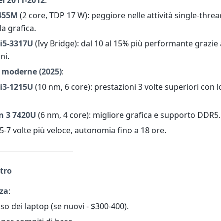
l 2011-2012
:
455M
(2 core, TDP 17 W): peggiore nelle attività single-thre
la grafica.
 i5-3317U
(Ivy Bridge): dal 10 al 15% più performante grazie 
ni.
e moderne (2025)
:
 i3-1215U
(10 nm, 6 core): prestazioni 3 volte superiori con l
n 3 7420U
(6 nm, 4 core): migliore grafica e supporto DDR5.
 5-7 volte più veloce, autonomia fino a 18 ore.
ntro
rza
:
so dei laptop (se nuovi - $300-400).