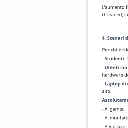
L'aumento fi
threaded, l
4. Scenari 
Per chi è ri
-
Studenti
:
-
Utenti Li
hardware d
-
Laptop di
alto.
Assolutame
- Ai gamer.
- Ai montato
- Per il lavo