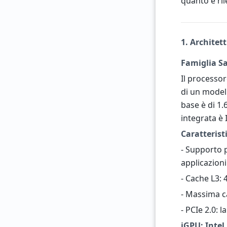
quanto è ril
1. Architet
Famiglia S
Il processor
di un model
base è di 1.
integrata è
Caratterist
- Supporto p
applicazion
- Cache L3: 
- Massima c
- PCIe 2.0: 
iGPU: Intel