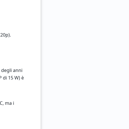
720p).
 degli anni
 di 15 W) è
C, ma i