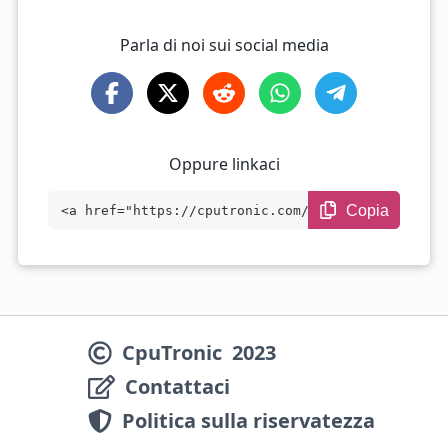
Parla di noi sui social media
Oppure linkaci
Copia
<a href="https://cputronic.com/it/cpu/co
mpare/amd-ryzen-5-5500x3d-vs-intel-core-
i5-14400" target="_blank">AMD Ryzen 5 55
00X3D vs Intel Core i5-14400</a>
CpuTronic
2023
Contattaci
Politica sulla riservatezza