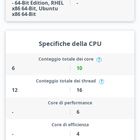
- 64-Bit Edition, RHEL
-
x86 64-Bit, Ubuntu
x86 64-Bit
Specifiche della CPU
Conteggio totale dei core
?
6
10
Conteggio totale dei thread
?
12
16
Core di performance
-
6
Core di efficienza
-
4