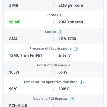
3 MB
2MB per core
Cache L3
96 MB
20MB shared
Socket
?
AM4
LGA-1700
Processo di fabbricazione
?
TSMC 7nm FinFET
Intel 7
Consumo di energia
105W
65 W
Temperatura operativa massima
?
90°C
100°C
Versione PCI Express
?
PCIe® 4.0
-